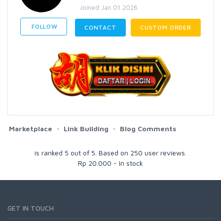
Joined Jan 01 2026
FOLLOW
CONTACT
CUSTOM ORDER
Marketplace
Link Building
Blog Comments
is ranked
5
out of
5
. Based on
250
user reviews.
Rp
20.000
-
In stock
GET IN TOUCH