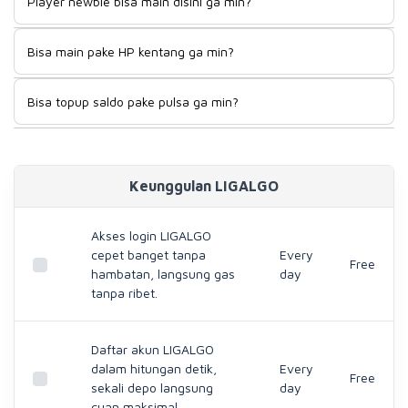
Player newbie bisa main disini ga min?
satu kali klik langsung masuk ke website resmi lho ya~
Woilah ya jelas dong, mau lau player newbie mau lau pro
Bisa main pake HP kentang ga min?
player semua bisa banget main di LIGALGO biar maksimalin
kesempatan lho ya~
Jelas bisa dong, karena basisnya website lau gaperlu
Bisa topup saldo pake pulsa ga min?
bingung der mau main di hp kentang ataupun laptop kantor
bisa semua, aman jaya ya der~
So pasti bisa ya der, karena di Ligalgo serba lengkap nih,
mulai dari transfer bank sampe transfer pulsa sabi semua
yee~
Keunggulan LIGALGO
Akses login LIGALGO
cepet banget tanpa
Every
Free
hambatan, langsung gas
day
tanpa ribet.
Daftar akun LIGALGO
dalam hitungan detik,
Every
Free
sekali depo langsung
day
cuan maksimal.