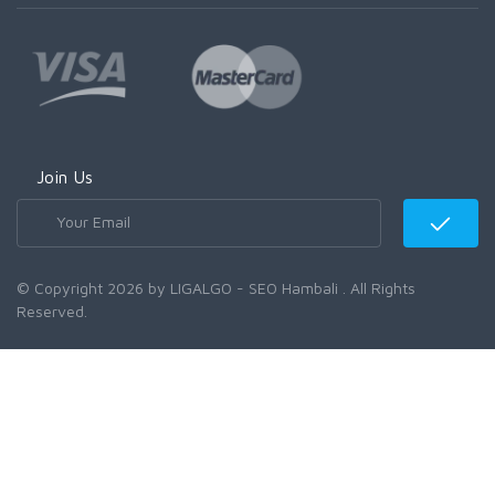
Join Us
© Copyright 2026 by LIGALGO - SEO Hambali . All Rights
Reserved.