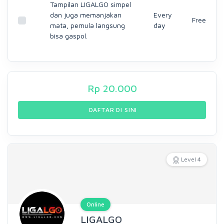
Tampilan LIGALGO simpel
dan juga memanjakan
Every
Free
mata, pemula langsung
day
bisa gaspol.
Rp
20.000
DAFTAR DI SINI
Level 4
Online
LIGALGO