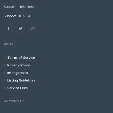
Support:
Help Desk
Support LIGALGO
ABOUT
Terms of Service
Privacy Policy
Infringement
Listing Guidelines
Service Fees
COMMUNITY